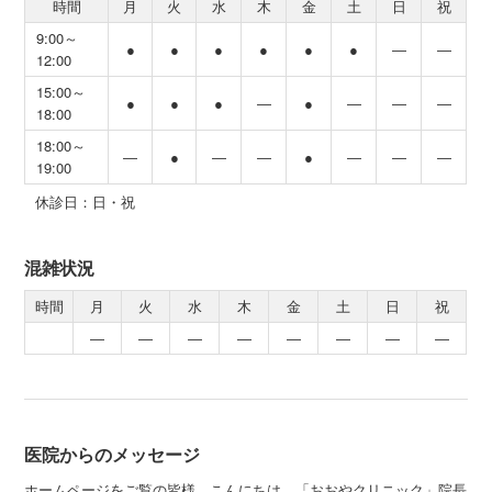
時間
月
火
水
木
金
土
日
祝
9:00～
●
●
●
●
●
●
―
―
12:00
15:00～
●
●
●
―
●
―
―
―
18:00
18:00～
―
●
―
―
●
―
―
―
19:00
休診日：日・祝
混雑状況
時間
月
火
水
木
金
土
日
祝
―
―
―
―
―
―
―
―
医院からのメッセージ
ホームページをご覧の皆様、こんにちは。「おおやクリニック」院長