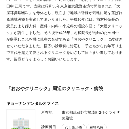
田中 正司です。当院は昭和35年東京都武蔵野市境で開院された「大
屋耳鼻咽喉科」を母体とし、現在まで地域の皆様が気軽に足を運ばれ
る地域医療を実践してまいりました。平成10年には、前村松院長の
意思により婦人科・産科・内科・小児科の増設を経て「大屋クリニッ
ク」が誕生しました。その後平成26年、村松院長が高齢のため田中
が継承しこれを機に現在の名称である「おおやクリニック」に改称さ
せていただきました。幅広い診療科に対応し、子どもからお年寄りま
で世代を超えて愛されるクリニックをめざして日々まい進しておりま
す。皆様どうぞよろしくお願いいたします。
「おおやクリニック」周辺のクリニック・病院
キョーナンデンタルオフィス
所在地
東京都武蔵野市境南町2-1-6 ライザ
武蔵境
診療科目
むし歯治療
根管治療