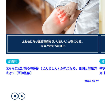
皮膚科
皮
太ももにだけ出る蕁麻疹（じんましん）が気になる。原因と対処方
帯
法は？【医師監修】
介
2026.07.23