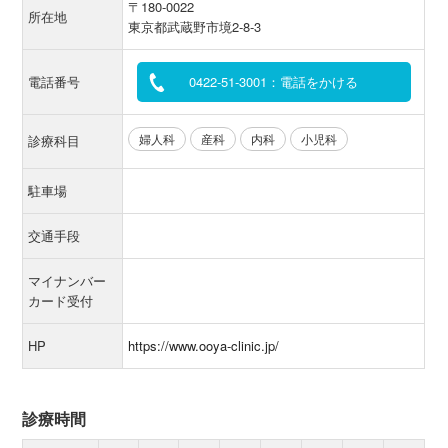
〒180-0022
所在地
東京都武蔵野市境2-8-3
電話番号
0422-51-3001：電話をかける
婦人科
産科
内科
小児科
診療科目
駐車場
交通手段
マイナンバー
カード受付
HP
https://www.ooya-clinic.jp/
診療時間