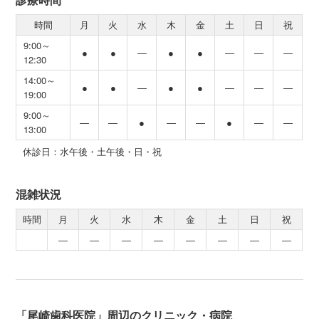
時間
月
火
水
木
金
土
日
祝
9:00～
●
●
―
●
●
―
―
―
12:30
14:00～
●
●
―
●
●
―
―
―
19:00
9:00～
―
―
●
―
―
●
―
―
13:00
休診日：水午後・土午後・日・祝
混雑状況
時間
月
火
水
木
金
土
日
祝
―
―
―
―
―
―
―
―
「尾崎歯科医院」周辺のクリニック・病院