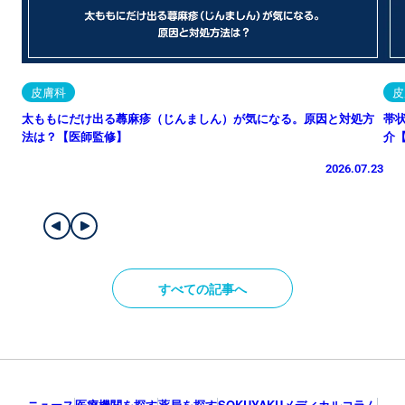
皮膚科
皮
太ももにだけ出る蕁麻疹（じんましん）が気になる。原因と対処方
帯
法は？【医師監修】
介
2026.07.23
すべての記事へ
ニュース
医療機関を探す
薬局を探す
SOKUYAKUメディカルコラム