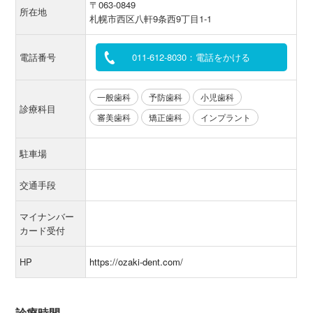
〒063-0849
所在地
札幌市西区八軒9条西9丁目1-1
電話番号
011-612-8030：電話をかける
一般歯科
予防歯科
小児歯科
診療科目
審美歯科
矯正歯科
インプラント
駐車場
交通手段
マイナンバー
カード受付
HP
https://ozaki-dent.com/
診療時間