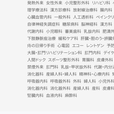
発熱外来
女性外来
小児整形外科
リハビリ科
理学療法科
漢方診療科
放射線治療科
腸内科
心臓血管内科
一般外科
人工透析科
ペインク
自律神経失調症科
糖尿病科
脳神経科
漢方科
代謝内科
小児眼科
審美歯科
乳腺内科
肥満
下肢静脈瘤治療
緩和ケア科
肝臓・胆のう・膵臓
痔の日帰り手術
心電図
エコー
レントゲン
予
大腸・肛門リハビリテーション科
肛門内科
デイ
人間ドック
スポーツ整形外科
胃腸科
皮膚外科
禁煙外来
肛門科
乳腺・甲状腺外科
代謝・内分
消化器科
産婦人科・婦人科
精神科・心療内科
呼吸器内科
呼吸器外科
外科
婦人科
小児外
消化器内科
消化器外科
産婦人科
産科
皮膚
腎臓内科
血液内科
麻酔科