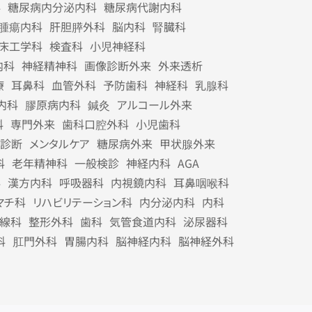
科
糖尿病内分泌内科
糖尿病代謝内科
腫瘍内科
肝胆膵外科
脳内科
腎臓科
床工学科
検査科
小児神経科
内科
神経精神科
画像診断外来
外来透析
療
耳鼻科
血管外科
予防歯科
神経科
乳腺科
内科
膠原病内科
鍼灸
アルコール外来
科
専門外来
歯科口腔外科
小児歯科
診断
メンタルケア
糖尿病外来
甲状腺外来
科
老年精神科
一般検診
神経内科
AGA
科
漢方内科
呼吸器科
内視鏡内科
耳鼻咽喉科
マチ科
リハビリテーション科
内分泌内科
内科
線科
整形外科
歯科
気管食道内科
泌尿器科
科
肛門外科
胃腸内科
脳神経内科
脳神経外科