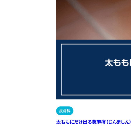
皮膚科
太ももにだけ出る蕁麻疹（じんましん