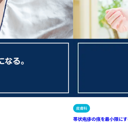
皮膚科
帯状疱疹の痕を最小限にす