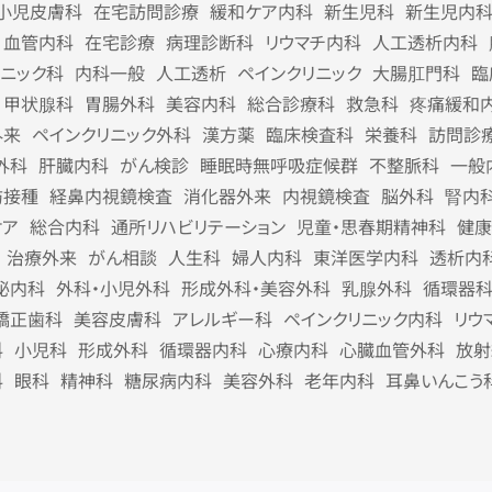
小児皮膚科
在宅訪問診療
緩和ケア内科
新生児科
新生児内
血管内科
在宅診療
病理診断科
リウマチ内科
人工透析内科
リニック科
内科一般
人工透析
ペインクリニック
大腸肛門科
臨
甲状腺科
胃腸外科
美容内科
総合診療科
救急科
疼痛緩和
外来
ペインクリニック外科
漢方薬
臨床検査科
栄養科
訪問診
外科
肝臓内科
がん検診
睡眠時無呼吸症候群
不整脈科
一般
防接種
経鼻内視鏡検査
消化器外来
内視鏡検査
脳外科
腎内
ケア
総合内科
通所リハビリテーション
児童・思春期精神科
健康
治療外来
がん相談
人生科
婦人内科
東洋医学内科
透析内
泌内科
外科・小児外科
形成外科・美容外科
乳腺外科
循環器
矯正歯科
美容皮膚科
アレルギー科
ペインクリニック内科
リウ
科
小児科
形成外科
循環器内科
心療内科
心臓血管外科
放射
科
眼科
精神科
糖尿病内科
美容外科
老年内科
耳鼻いんこう