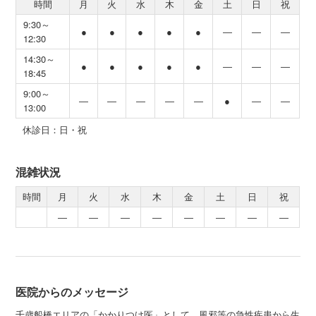
時間
月
火
水
木
金
土
日
祝
9:30～
●
●
●
●
●
―
―
―
12:30
14:30～
●
●
●
●
●
―
―
―
18:45
9:00～
―
―
―
―
―
●
―
―
13:00
休診日：日・祝
混雑状況
時間
月
火
水
木
金
土
日
祝
―
―
―
―
―
―
―
―
医院からのメッセージ
千歳船橋エリアの「かかりつけ医」として、風邪等の急性疾患から生