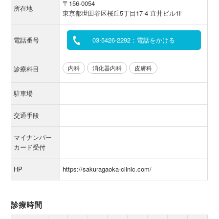
〒156-0054
所在地
東京都世田谷区桜丘5丁目17-4 直井ビル1F
電話番号
03-5426-2292：電話をかける
内科
消化器内科
皮膚科
診療科目
駐車場
交通手段
マイナンバー
カード受付
HP
https://sakuragaoka-clinic.com/
診療時間