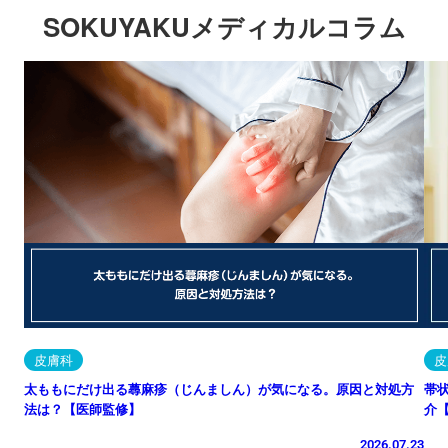
SOKUYAKUメディカルコラム
皮膚科
皮
太ももにだけ出る蕁麻疹（じんましん）が気になる。原因と対処方
帯
法は？【医師監修】
介
2026.07.23