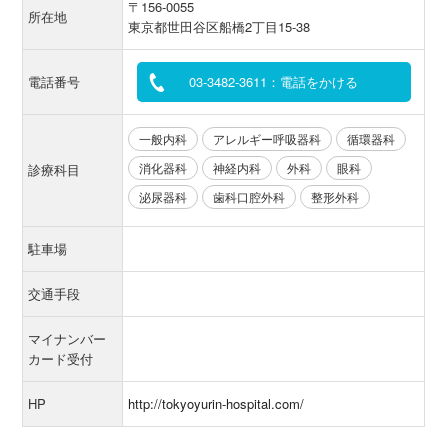
〒156-0055
所在地
東京都世田谷区船橋2丁目15-38
電話番号
03-3482-3611：電話をかける
一般内科
アレルギー呼吸器科
循環器科
消化器科
神経内科
外科
眼科
診療科目
泌尿器科
歯科口腔外科
整形外科
駐車場
交通手段
マイナンバー
カード受付
HP
http://tokyoyurin-hospital.com/