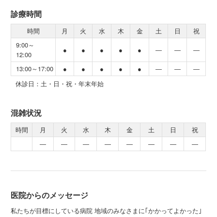
診療時間
時間
月
火
水
木
金
土
日
祝
9:00～
●
●
●
●
●
―
―
―
12:00
13:00～17:00
●
●
●
●
●
―
―
―
休診日：土・日・祝・年末年始
混雑状況
時間
月
火
水
木
金
土
日
祝
―
―
―
―
―
―
―
―
医院からのメッセージ
私たちが目標にしている病院 地域のみなさまに｢かかってよかった｣