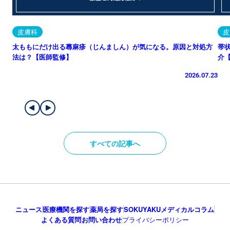
皮膚科
皮
太ももにだけ出る蕁麻疹（じんましん）が気になる。原因と対処方
帯
法は？【医師監修】
介
2026.07.23
すべての記事へ
ニュース
医療機関を探す
薬局を探す
SOKUYAKUメディカルコラム
よくある質問
お問い合わせ
プライバシーポリシー