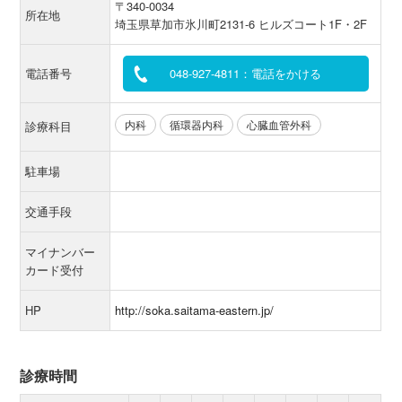
〒340-0034
所在地
埼玉県草加市氷川町2131-6 ヒルズコート1F・2F
電話番号
048-927-4811：電話をかける
内科
循環器内科
心臓血管外科
診療科目
駐車場
交通手段
マイナンバー
カード受付
HP
http://soka.saitama-eastern.jp/
診療時間