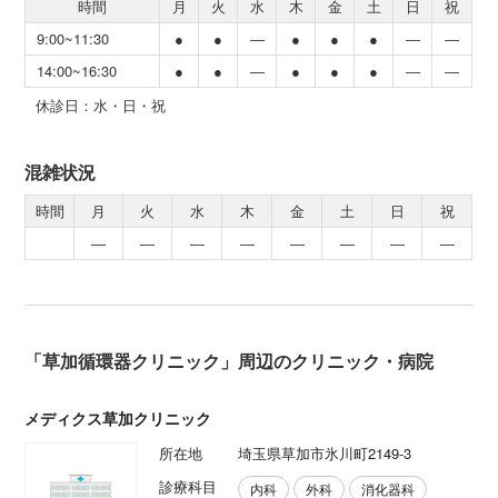
時間
月
火
水
木
金
土
日
祝
9:00~11:30
●
●
―
●
●
●
―
―
14:00~16:30
●
●
―
●
●
●
―
―
休診日：水・日・祝
混雑状況
時間
月
火
水
木
金
土
日
祝
―
―
―
―
―
―
―
―
「草加循環器クリニック」周辺のクリニック・病院
メディクス草加クリニック
所在地
埼玉県草加市氷川町2149-3
診療科目
内科
外科
消化器科