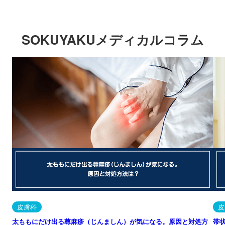
SOKUYAKUメディカルコラム
皮膚科
皮
太ももにだけ出る蕁麻疹（じんましん）が気になる。原因と対処方
帯