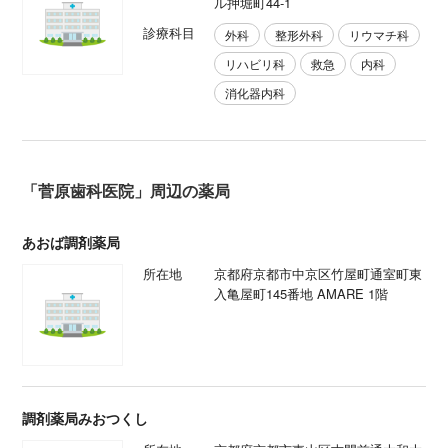
ル押堀町44-1
診療科目
外科
整形外科
リウマチ科
リハビリ科
救急
内科
消化器内科
「菅原歯科医院」周辺の薬局
あおば調剤薬局
所在地
京都府京都市中京区竹屋町通室町東
入亀屋町145番地 AMARE 1階
調剤薬局みおつくし