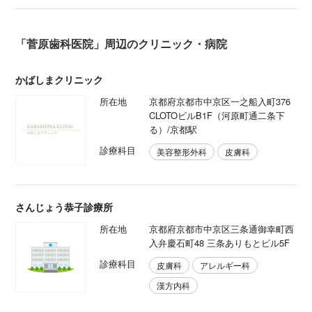
「菅原歯科医院」周辺のクリニック・病院
かばしまクリニック
所在地
京都府京都市中京区一之船入町376
CLOTOビルB1F（河原町通二条下
る）/京都駅
診療科目
美容整形外科
皮膚科
さんじょう恭子診療所
所在地
京都府京都市中京区三条通御幸町西
入弁慶石町48 三条ありもとビル5F
診療科目
皮膚科
アレルギー科
漢方内科