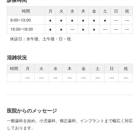
時間
月
火
水
木
金
土
日
祝
9:00~13:00
●
●
●
●
●
●
―
―
15:00~19:30
●
●
―
●
●
―
―
―
休診日：水午後、土午後・日・祝
混雑状況
時間
月
火
水
木
金
土
日
祝
―
―
―
―
―
―
―
―
医院からのメッセージ
一般歯科を始め、小児歯科、矯正歯科、インプラントまで幅広く対応
しております。