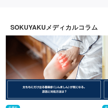
SOKUYAKUメディカルコラム
皮膚科
皮