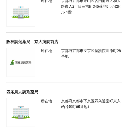
所在地
京都府京都市東山区古門前通大和大
路東入2丁目三吉町345番地5 ○△□ビ
ル 1階
阪神調剤薬局 京大病院前店
所在地
京都府京都市左京区聖護院川原町28
番地
四条烏丸調剤薬局
所在地
京都府京都市下京区四条通室町東入
函谷鉾町85番地1