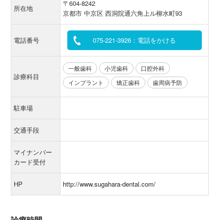
〒604-8242
所在地
京都市 中京区 西洞院通六角上ル柳水町93
電話番号
075-221-3926：電話をかける
一般歯科
小児歯科
口腔外科
診療科目
インプラント
矯正歯科
歯周病予防
駐車場
交通手段
マイナンバー
カード受付
HP
http://www.sugahara-dental.com/
診療時間