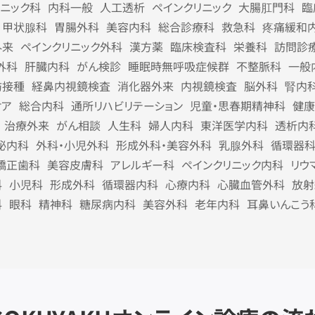
リニック科
内科一般
人工透析
ペインクリニック
大腸肛門科
臨
甲状腺科
胃腸外科
美容内科
総合診療科
救急科
疼痛緩和
外来
ペインクリニック外科
漢方薬
臨床検査科
栄養科
訪問診
外科
肝臓内科
がん検診
睡眠時無呼吸症候群
不整脈科
一般
防接種
経鼻内視鏡検査
消化器外来
内視鏡検査
脳外科
腎内
ケア
総合内科
通所リハビリテーション
児童・思春期精神科
健康
治療外来
がん相談
人生科
婦人内科
東洋医学内科
透析内
泌内科
外科・小児外科
形成外科・美容外科
乳腺外科
循環器
矯正歯科
美容皮膚科
アレルギー科
ペインクリニック内科
リウ
科
小児科
形成外科
循環器内科
心療内科
心臓血管外科
放射
科
眼科
精神科
糖尿病内科
美容外科
老年内科
耳鼻いんこう