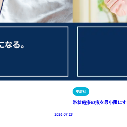
皮膚科
帯状疱疹の痕を最小限にす
2026.07.23