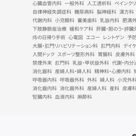
心臓血管内科
一般外科
人工透析科
ペインク
自律神経失調症科
糖尿病科
脳神経科
漢方科
代謝内科
小児眼科
審美歯科
乳腺内科
肥満
下肢静脈瘤治療
緩和ケア科
肝臓・胆のう・膵臓
痔の日帰り手術
心電図
エコー
レントゲン
予
大腸・肛門リハビリテーション科
肛門内科
デイ
人間ドック
スポーツ整形外科
胃腸科
皮膚外科
禁煙外来
肛門科
乳腺・甲状腺外科
代謝・内分
消化器科
産婦人科・婦人科
精神科・心療内科
呼吸器内科
呼吸器外科
外科
婦人科
小児外
消化器内科
消化器外科
産婦人科
産科
皮膚
腎臓内科
血液内科
麻酔科