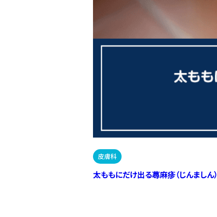
皮膚科
太ももにだけ出る蕁麻疹（じんましん