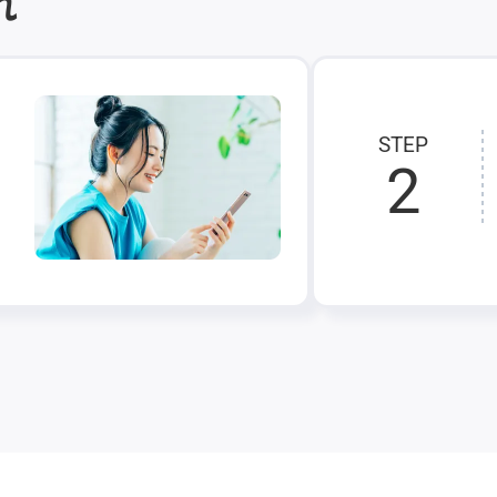
れ
STEP
2