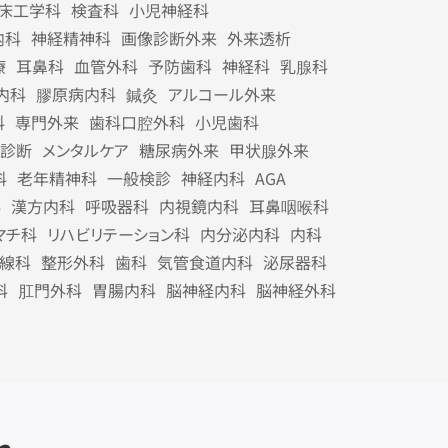
床工学科
検査科
小児神経科
内科
神経精神科
画像診断外来
外来透析
療
耳鼻科
血管外科
予防歯科
神経科
乳腺科
内科
膠原病内科
鍼灸
アルコール外来
科
専門外来
歯科口腔外科
小児歯科
診断
メンタルケア
糖尿病外来
甲状腺外来
科
老年精神科
一般検診
神経内科
AGA
科
漢方内科
呼吸器科
内視鏡内科
耳鼻咽喉科
マチ科
リハビリテーション科
内分泌内科
内科
線科
整形外科
歯科
気管食道内科
泌尿器科
科
肛門外科
胃腸内科
脳神経内科
脳神経外科