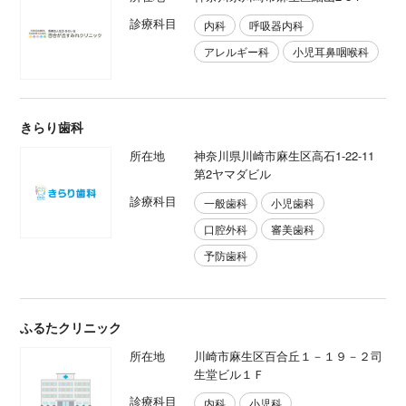
診療科目
内科
呼吸器内科
アレルギー科
小児耳鼻咽喉科
きらり歯科
所在地
神奈川県川崎市麻生区高石1-22-11
第2ヤマダビル
診療科目
一般歯科
小児歯科
口腔外科
審美歯科
予防歯科
ふるたクリニック
所在地
川崎市麻生区百合丘１－１９－２司
生堂ビル１Ｆ
診療科目
内科
小児科