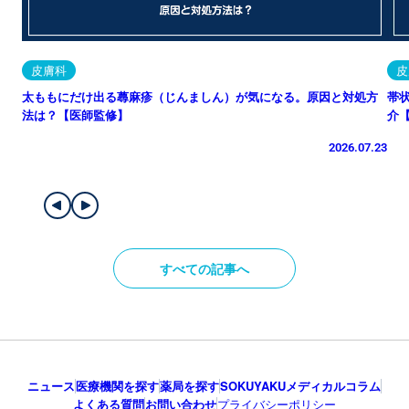
皮膚科
皮
太ももにだけ出る蕁麻疹（じんましん）が気になる。原因と対処方
帯
法は？【医師監修】
介
2026.07.23
すべての記事へ
ニュース
医療機関を探す
薬局を探す
SOKUYAKUメディカルコラム
よくある質問
お問い合わせ
プライバシーポリシー