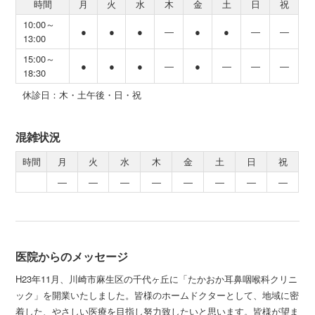
時間
月
火
水
木
金
土
日
祝
10:00～
●
●
●
―
●
●
―
―
13:00
15:00～
●
●
●
―
●
―
―
―
18:30
休診日：木・土午後・日・祝
混雑状況
時間
月
火
水
木
金
土
日
祝
―
―
―
―
―
―
―
―
医院からのメッセージ
H23年11月、川崎市麻生区の千代ヶ丘に「たかおか耳鼻咽喉科クリニ
ック」を開業いたしました。皆様のホームドクターとして、地域に密
着した、やさしい医療を目指し努力致したいと思います。皆様が望ま