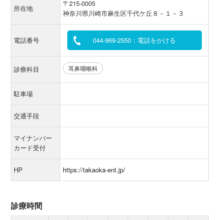
〒215-0005
所在地
神奈川県川崎市麻生区千代ケ丘８－１－３
電話番号
044-969-2550：電話をかける
耳鼻咽喉科
診療科目
駐車場
交通手段
マイナンバー
カード受付
HP
https://takaoka-ent.jp/
診療時間