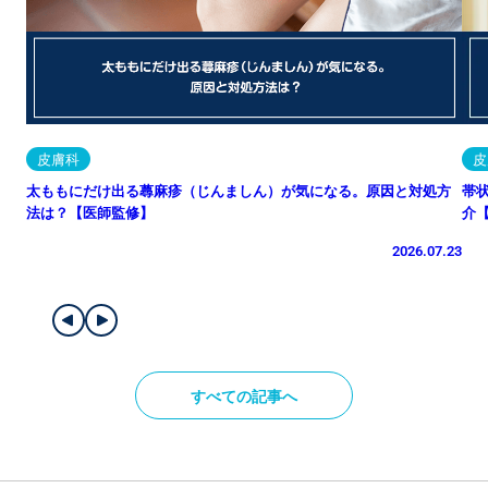
皮膚科
皮
太ももにだけ出る蕁麻疹（じんましん）が気になる。原因と対処方
帯
法は？【医師監修】
介
2026.07.23
すべての記事へ