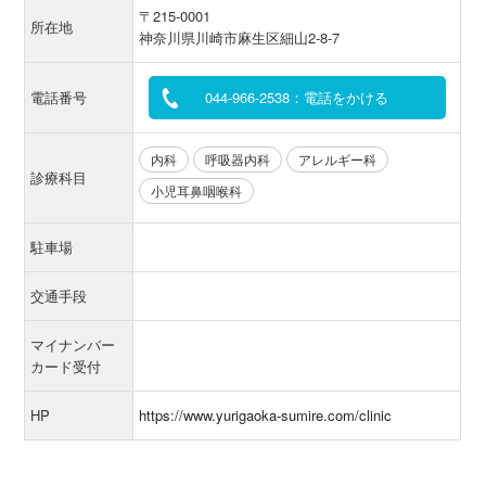
〒215-0001
所在地
神奈川県川崎市麻生区細山2-8-7
電話番号
044-966-2538：電話をかける
内科
呼吸器内科
アレルギー科
診療科目
小児耳鼻咽喉科
駐車場
交通手段
マイナンバー
カード受付
HP
https://www.yurigaoka-sumire.com/clinic