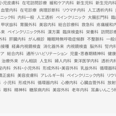
小児皮膚科
在宅訪問診療
緩和ケア内科
新生児科
新生児内
血管内科
在宅診療
病理診断科
リウマチ内科
人工透析内科
リニック科
内科一般
人工透析
ペインクリニック
大腸肛門科
臨
甲状腺科
胃腸外科
美容内科
総合診療科
救急科
疼痛緩和
外来
ペインクリニック外科
漢方薬
臨床検査科
栄養科
訪問診
外科
肝臓内科
がん検診
睡眠時無呼吸症候群
不整脈科
一般
防接種
経鼻内視鏡検査
消化器外来
内視鏡検査
脳外科
腎内
ケア
総合内科
通所リハビリテーション
児童・思春期精神科
健康
治療外来
がん相談
人生科
婦人内科
東洋医学内科
透析内
泌内科
外科・小児外科
形成外科・美容外科
乳腺外科
循環器
矯正歯科
美容皮膚科
アレルギー科
ペインクリニック内科
リウ
科
小児科
形成外科
循環器内科
心療内科
心臓血管外科
放射
科
眼科
精神科
糖尿病内科
美容外科
老年内科
耳鼻いんこう