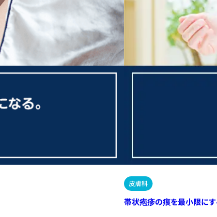
皮膚科
帯状疱疹の痕を最小限にす