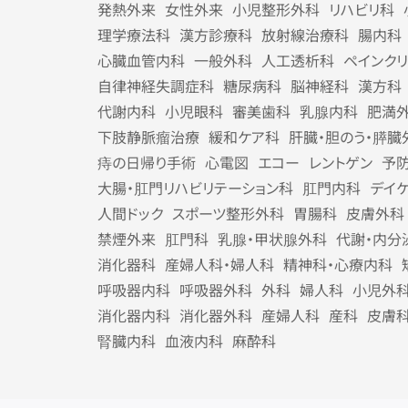
発熱外来
女性外来
小児整形外科
リハビリ科
理学療法科
漢方診療科
放射線治療科
腸内科
心臓血管内科
一般外科
人工透析科
ペインク
自律神経失調症科
糖尿病科
脳神経科
漢方科
代謝内科
小児眼科
審美歯科
乳腺内科
肥満
下肢静脈瘤治療
緩和ケア科
肝臓・胆のう・膵臓
痔の日帰り手術
心電図
エコー
レントゲン
予
大腸・肛門リハビリテーション科
肛門内科
デイ
人間ドック
スポーツ整形外科
胃腸科
皮膚外科
禁煙外来
肛門科
乳腺・甲状腺外科
代謝・内分
消化器科
産婦人科・婦人科
精神科・心療内科
呼吸器内科
呼吸器外科
外科
婦人科
小児外
消化器内科
消化器外科
産婦人科
産科
皮膚
腎臓内科
血液内科
麻酔科