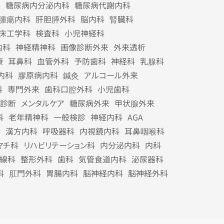
科
糖尿病内分泌内科
糖尿病代謝内科
腫瘍内科
肝胆膵外科
脳内科
腎臓科
床工学科
検査科
小児神経科
内科
神経精神科
画像診断外来
外来透析
療
耳鼻科
血管外科
予防歯科
神経科
乳腺科
内科
膠原病内科
鍼灸
アルコール外来
科
専門外来
歯科口腔外科
小児歯科
診断
メンタルケア
糖尿病外来
甲状腺外来
科
老年精神科
一般検診
神経内科
AGA
科
漢方内科
呼吸器科
内視鏡内科
耳鼻咽喉科
マチ科
リハビリテーション科
内分泌内科
内科
線科
整形外科
歯科
気管食道内科
泌尿器科
科
肛門外科
胃腸内科
脳神経内科
脳神経外科