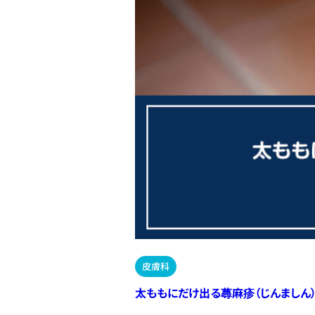
皮膚科
太ももにだけ出る蕁麻疹（じんましん