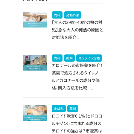
内科
発熱外来
【大人の39度・40度の熱の対
処】急な大人の発熱の原因と
対処法を紹介…
内科
薬剤
オンライン診療
カロナールの市販薬を紹介！
薬局で処方されるタイレノー
ルとカロナールの成分や価
格、購入方法を比較！…
皮膚科
薬剤
ロコイド軟膏0.1%（ヒドロコ
ルチゾン）に含まれる成分ス
テロイドの強さは？市販薬は