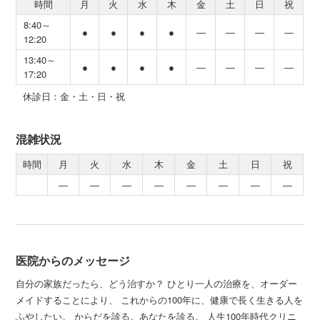
時間
月
火
水
木
金
土
日
祝
8:40～
●
●
●
●
―
―
―
―
12:20
13:40～
●
●
●
●
―
―
―
―
17:20
休診日：金・土・日・祝
混雑状況
時間
月
火
水
木
金
土
日
祝
―
―
―
―
―
―
―
―
医院からのメッセージ
自分の家族だったら、どう治すか？ ひとり一人の治療を、オーダー
メイドすることにより、 これからの100年に、健康で長く生きる人を
ふやしたい。 からだを診る。あなたを診る。 人生100年時代クリニ