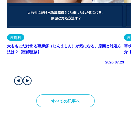
皮膚科
皮
太ももにだけ出る蕁麻疹（じんましん）が気になる。原因と対処方
帯
法は？【医師監修】
介
2026.07.23
すべての記事へ