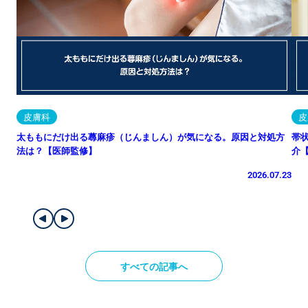
皮膚科
皮
太ももにだけ出る蕁麻疹（じんましん）が気になる。原因と対処方
帯
法は？【医師監修】
介
2026.07.23
すべての記事へ