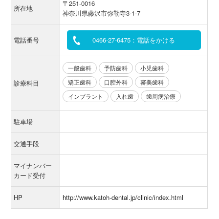
〒251-0016
所在地
神奈川県藤沢市弥勒寺3-1-7
電話番号
0466-27-6475：電話をかける
一般歯科
予防歯科
小児歯科
矯正歯科
口腔外科
審美歯科
診療科目
インプラント
入れ歯
歯周病治療
駐車場
交通手段
マイナンバー
カード受付
HP
http://www.katoh-dental.jp/clinic/index.html