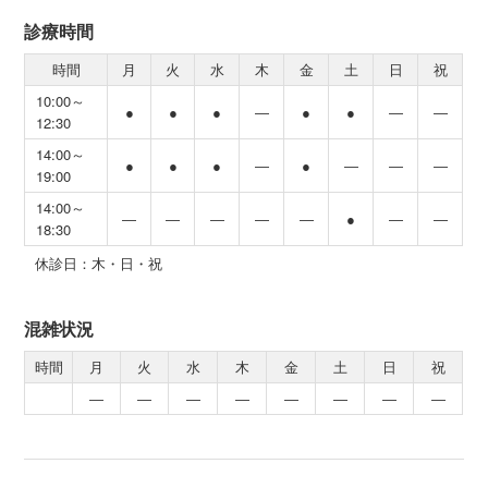
診療時間
時間
月
火
水
木
金
土
日
祝
10:00～
●
●
●
―
●
●
―
―
12:30
14:00～
●
●
●
―
●
―
―
―
19:00
14:00～
―
―
―
―
―
●
―
―
18:30
休診日：木・日・祝
混雑状況
時間
月
火
水
木
金
土
日
祝
―
―
―
―
―
―
―
―