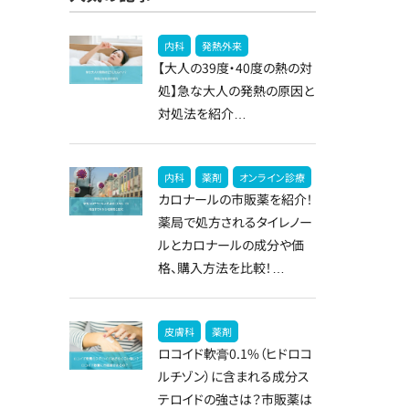
内科
発熱外来
【大人の39度・40度の熱の対
処】急な大人の発熱の原因と
対処法を紹介…
内科
薬剤
オンライン診療
カロナールの市販薬を紹介！
薬局で処方されるタイレノー
ルとカロナールの成分や価
格、購入方法を比較！…
皮膚科
薬剤
ロコイド軟膏0.1%（ヒドロコ
ルチゾン）に含まれる成分ス
テロイドの強さは？市販薬は