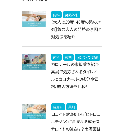
内科
発熱外来
【大人の39度・40度の熱の対
処】急な大人の発熱の原因と
対処法を紹介…
内科
薬剤
オンライン診療
カロナールの市販薬を紹介！
薬局で処方されるタイレノー
ルとカロナールの成分や価
格、購入方法を比較！…
皮膚科
薬剤
ロコイド軟膏0.1%（ヒドロコ
ルチゾン）に含まれる成分ス
テロイドの強さは？市販薬は