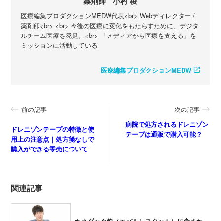
薬剤師 小村 稜
医療編集プロダクションMEDW代表<br> Webディレクター /
薬剤師<br> <br> 今後の医療に変化をもたらすために、デジタ
ルチーム医療を発足。<br> 「メディアから医療を支える」を
ミッションに活動している
医療編集プロダクションMEDW
前の記事
次の記事
病院で処方されるドレニゾン
ドレニゾンテープの特徴と使
テープは通販で購入可能？
用上の注意点｜処方箋なしで
購入ができる零売について
関連記事
キネダック錠（エパルレスタット）に含まれ